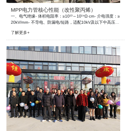
MPP电力管核心性能（改性聚丙烯）
一、电气绝缘- 体积电阻率：≥10¹³～10¹⁴Ω·cm​- 介电强度：≥
20kV/mm​- 不导电、防漏电/短路，适配10kV及以下中高压电
缆保护二、耐热耐温（长期稳定）- 长期使用：-5℃～70℃​-
了解更多+
短期耐温：可达110℃（电缆短路瞬时）​- 维卡软化点：≥12
0℃​- 热...