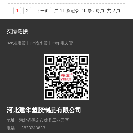
C管等材料，成为城...
共
11 条记录,
10 条 / 每页, 共
2 页
1
2
下一页
友情链接
pvc灌溉管
|
pe给水管
|
mpp电力管
|
河北建华塑胶制品有限公司
地址：河北省保定市雄县工业园区
电话：13833243833