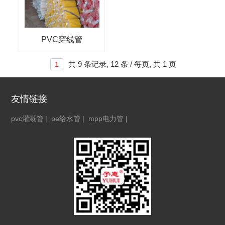
PVC穿线管
共
9 条记录,
12 条 / 每页, 共
1 页
1
友情链接
pvc灌溉管
|
pe给水管
|
mpp电力管
|